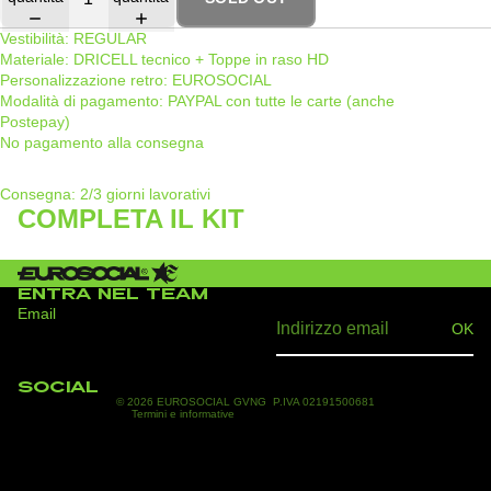
Vestibilità: REGULAR
Materiale: DRICELL tecnico + Toppe in raso HD
Personalizzazione retro: EUROSOCIAL
Modalità di pagamento: PAYPAL con tutte le carte (anche
Postepay)
No pagamento alla consegna
Consegna: 2/3 giorni lavorativi
COMPLETA IL KIT
Informativa sulla privacy
ENTRA NEL TEAM
Termini e condizioni del servizio
Email
OK
Recapiti
Informativa sui rimborsi
SOCIAL
© 2026
EUROSOCIAL GVNG
P.IVA 02191500681
Termini e informative