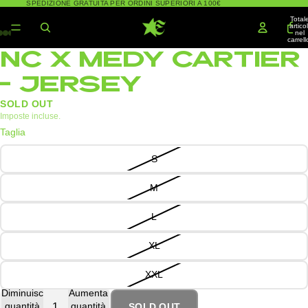
SPEDIZIONE GRATUITA PER ORDINI SUPERIORI A 100€
Total
articol
nel
carrell
0
NC X MEDY CARTIER
– JERSEY
SOLD OUT
Imposte incluse.
Taglia
S
M
L
XL
XXL
Diminuisci
Aumenta
quantità
quantità
SOLD OUT